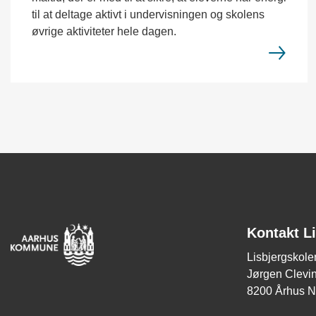
til at deltage aktivt i undervisningen og skolens
øvrige aktiviteter hele dagen.
Kontakt L
Lisbjergskole
Jørgen Clevi
8200 Århus N