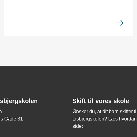
isbjergskolen
Skift til vores skole
n
Ønsker du, at dit barn skifter ti
ns Gade 31
Lisbjergskolen? Læs hvordan
side: